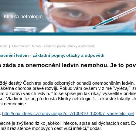
Klinika nefrologie
ienty
|
Onemocnění ledvin - základní pojmy, otázky a odpovědi
cnění ledvin - základní pojmy, otázky a odpovědi
á záda za onemocnění ledvin nemohou. Je to pověr
ždý desátý Čech trpí podle odborných odhadů onemocněním ledvin, p
zákeřná choroba právě rozvíjí. Pokud vám ovšem v zimě "vylézají" z
m o zdraví vašich ledvin. "To se spíše jen tak říká," vysvětlil v on-l
sor Vladimír Tesař, přednosta Kliniky nefrologie 1. Lékařské fakulty 
tní nemocnice.
j:
http://ona.idnes.cz/zdravi.aspx?c=A100310_103907_vase-telo_pet
ecně je zvýšeno riziko jakékoli infekce, spíše asi dýchacích cest. 
snížit rezistence močových cest vůči infekci," dodal.