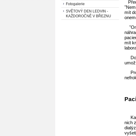
Předn
Fotogalerie
"Nemí
SVĚTOVÝ DEN LEDVIN -
mít d
KAŽDOROČNĚ V BŘEZNU
onemo
"On
náhra
pacie
mít k
labora
Do
umožn
Profe
nefro
Pac
Ka
nich 
dialý
vyšetř