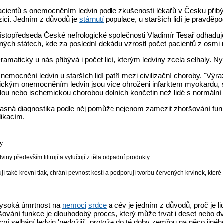
cientů s onemocněním ledvin podle zkušeností lékařů v Česku přibý
zici. Jedním z důvodů je
stárnutí
populace, u starších lidí je pravdě
stopředseda České nefrologické společnosti Vladimír Tesař odhaduj
ných státech, kde za poslední dekádu vzrostl počet pacientů z osmi 
ramaticky u nás přibývá i počet lidí, kterým ledviny zcela selhaly. N
nemocnění ledvin u starších lidí patří mezi civilizační choroby. "Vý
ickým onemocněním ledvin jsou více ohroženi infarktem myokardu,
dou nebo ischemickou chorobou dolních končetin než lidé s normální f
asná diagnostika podle něj pomůže nejenom zamezit zhoršování funkce
ikacím.
y
viny především filtrují a vylučují z těla odpadní produkty.
jí také krevní tlak, chrání pevnost kostí a podporují tvorbu červených krvinek, které v
ysoká úmrtnost na
nemoci
srdce
a cév je jedním z důvodů, proč je li
šování funkce je dlouhodobý proces, který může trvat i deset nebo d
ní selhání ledvin 'nedožijí', protože do té doby zemřou na něco jinéh