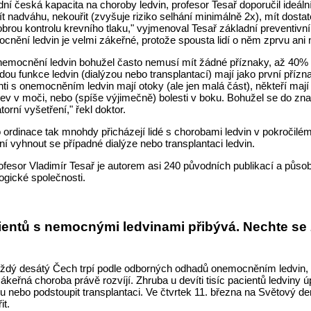
í česká kapacita na choroby ledvin, profesor Tesař doporučil ideál
t nadváhu, nekouřit (zvyšuje riziko selhání minimálně 2x), mít dostat
obrou kontrolu krevního tlaku," vyjmenoval Tesař základní preventivní
cnění ledvin je velmi zákeřné, protože spousta lidí o něm zprvu ani 
emocnění ledvin bohužel často nemusí mít žádné příznaky, až 40% pa
dou funkce ledvin (dialýzou nebo transplantací) mají jako první přízna
nti s onemocněním ledvin mají otoky (ale jen malá část), někteří mají
rev v moči, nebo (spíše výjimečně) bolesti v boku. Bohužel se do z
torní vyšetření," řekl doktor.
 ordinace tak mnohdy přicházejí lidé s chorobami ledvin v pokročilé
í vyhnout se případné dialýze nebo transplantaci ledvin.
sor Vladimír Tesař je autorem asi 240 původních publikací a půso
logické společnosti.
ientů s nemocnými ledvinami přibývá. Nechte se
ždý desátý Čech trpí podle odborných odhadů onemocněním ledvin, p
zákeřná choroba právě rozvíjí. Zhruba u devíti tisíc pacientů ledviny 
zu nebo podstoupit transplantaci. Ve čtvrtek 11. března na Světový 
it.