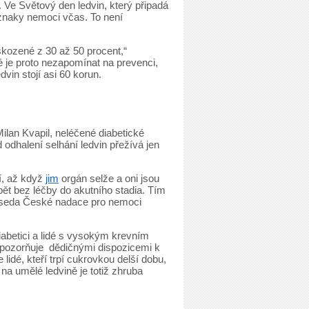
nu. Ve Světový den ledvin, který připadá
říznaky nemoci včas. To není
kozené z 30 až 50 procent,“
é je proto nezapomínat na prevenci,
dvin stojí asi 60 korun.
ilan Kvapil, neléčené diabetické
 odhalení selhání ledvin přežívá jen
, až když
jim
orgán selže a oni jsou
ět bez léčby do akutního stadia. Tím
předseda České nadace pro nemoci
iabetici a lidé s vysokým krevním
upozorňuje
dědičnými dispozicemi k
dé, kteří trpí cukrovkou delší dobu,
na umělé ledvině je totiž zhruba