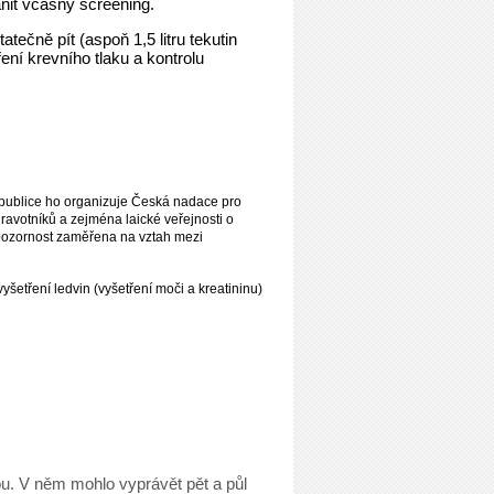
ánit včasný screening.
statečně pít (aspoň
1,5 litru
tekutin
ení krevního tlaku a kontrolu
publice ho organizuje Česká nadace pro
ravotníků a zejména laické veřejnosti o
 pozornost zaměřena na vztah mezi
etření ledvin (vyšetření moči a kreatininu)
ou. V něm mohlo vyprávět pět a půl