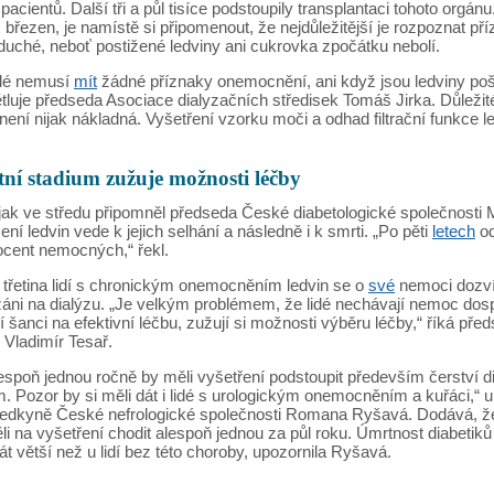
 pacientů. Další tři a půl tisíce podstoupily transplantaci tohoto orgá
. březen, je namístě si připomenout, že nejdůležitější je rozpoznat p
duché, neboť postižené ledviny ani cukrovka zpočátku nebolí.
idé nemusí
mít
žádné příznaky onemocnění, ani když jsou ledviny poš
tluje předseda Asociace dialyzačních středisek Tomáš Jirka. Důležit
není nijak nákladná. Vyšetření vzorku moči a odhad filtrační funkce le
ní stadium zužuje možnosti léčby
jak ve středu připomněl předseda České diabetologické společnosti M
ení ledvin vede k jejich selhání a následně i k smrti. „Po pěti
letech
od
ocent nemocných,“ řekl.
 třetina lidí s chronickým onemocněním ledvin se o
své
nemoci dozví
áni na dialýzu. „Je velkým problémem, že lidé nechávají nemoc dosp
jí šanci na efektivní léčbu, zužují si možnosti výběru léčby,“ říká 
n Vladimír Tesař.
espoň jednou ročně by měli vyšetření podstoupit především čerství d
m. Pozor by si měli dát i lidé s urologickým onemocněním a kuřáci,“ 
edkyně České nefrologické společnosti Romana Ryšavá. Dodává, že li
li na vyšetření chodit alespoň jednou za půl roku. Úmrtnost diabetiků 
át větší než u lidí bez této choroby, upozornila Ryšavá.