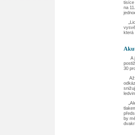
tisíce
na 11
jedno
„L
vysvě
která 
Akut
A 
postiž
30 pr
Až
odkáz
snižu
ledvi
„Al
tlake
předs
by mě
dvakr