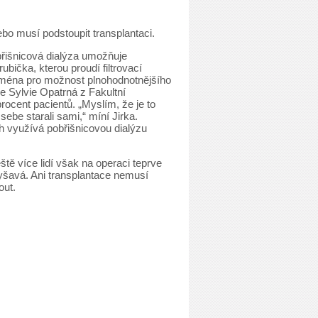
ebo musí podstoupit transplantaci.
obřišnicová dialýza umožňuje
ička, kterou proudí filtrovací
zejména pro možnost plnohodnotnějšího
e Sylvie Opatrná z Fakultní
ocent pacientů. „Myslím, že je to
sebe starali sami,“ míní Jirka.
h využívá pobřišnicovou dialýzu
ště více lidí však na operaci teprve
 Ryšavá. Ani transplantace nemusí
out.