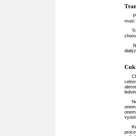
Tran
P
musí 
Tr
choro
N
dialýz
Cukr
Ch
celos
atero
ledvin
Ne
onemo
onemo
vyúst
Kr
procen