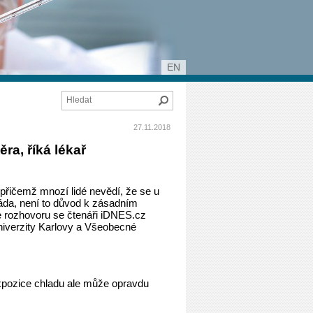
EN
Hledat
27.11.2018
a, říká lékař
řičemž mnozí lidé nevědí, že se u
áda, není to důvod k zásadním
ine rozhovoru se čtenáři iDNES.cz
Univerzity Karlovy a Všeobecné
Expozice chladu ale může opravdu