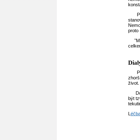
konst
P
stano
Nemoc
proto 
"M
celke
Dial
P
zhorš
život.
Do
být t
tekuti
L
éčb