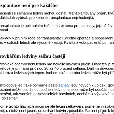
splantace není pro každého
acienti se selháním ledvin mohou dostat i transplantovaný orgán, kv
důkladně vybírat, pro koho je transplantace nejvhodnější.
ansplantace je optimálním řešením zejména pro pacienty, jejichž ži
bami.
áklady v prvním roce po transplantaci (včetně operace a pooperační
e, v dalších letech ale výrazně klesají. Kvalita života pacientů po tra
ovkářům ledviny selžou častěji
ronické onemocnění ledvin má několik hlavních příčin. Diabetes je tou
větově je primární příčinou 20 až 40 procent selhání. Dalším důvo
skleróza ledvinových tepen. Ischemická choroba ledvin může být příč
.
frologové léčí také poměrně často
záněty
ledvinových klubíček (glom
cnění může postihnout buď jen ledvinu, anebo může být součástí c
cnění, takzvaných polycystických ledvinách, dochází k vývojové por
í do selhání.
omě těchto hlavních příčin se ale lékaři setkávají s poměrně vyso
t), u nichž není jasné, co selhání ledvin způsobilo. Pacient přijde k lé