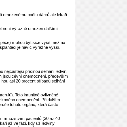
ůli omezenému počtu dárců ale lékaři
vot není výrazně omezen dalšími
 péče) mohou být sice vyšší než na
nsplantaci je navíc výrazně vyšší.
 nejčastější příčinou selhání ledvin,
dem jsou cévní onemocnění, především
inou asi 20 procent případů selhání
erulů). Toto imunitně ovlivněné
elkového onemocnění. Při dalším
uše tohoto orgánu, která často
kým množstvím pacientů (30 až 40
kaři až ve fázi, kdy už ledviny