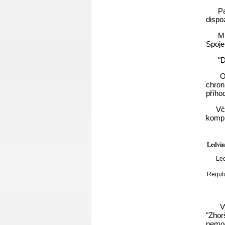
Pa
dispo
Mí
Spoje
"D
O
chron
přího
Vč
kompl
Ledvin
Led
Regulu
V
"Zhor
nemoc